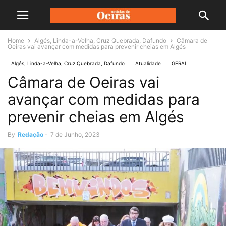
Home
Algés, Linda-a-Velha, Cruz Quebrada, Dafundo
Câmara de
Oeiras vai avançar com medidas para prevenir cheias em Algés
Algés, Linda-a-Velha, Cruz Quebrada, Dafundo
Atualidade
GERAL
Câmara de Oeiras vai
avançar com medidas para
prevenir cheias em Algés
By
Redação
-
7 de Junho, 2023