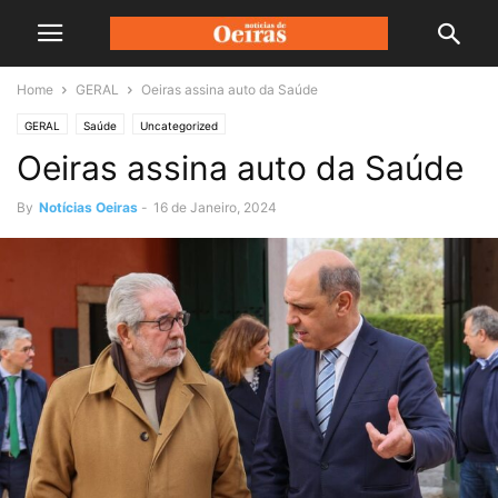
Home
GERAL
Oeiras assina auto da Saúde
GERAL
Saúde
Uncategorized
Oeiras assina auto da Saúde
By
Notícias Oeiras
-
16 de Janeiro, 2024