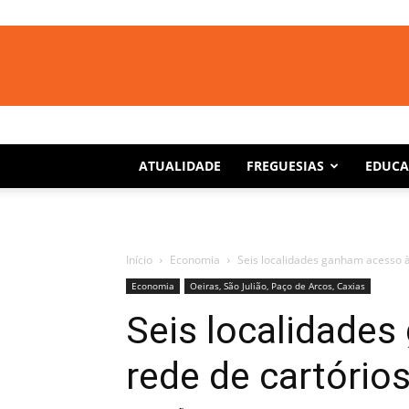
ATUALIDADE
FREGUESIAS
EDUC
Início
Economia
Seis localidades ganham acesso à 
Economia
Oeiras, São Julião, Paço de Arcos, Caxias
Seis localidade
rede de cartórios