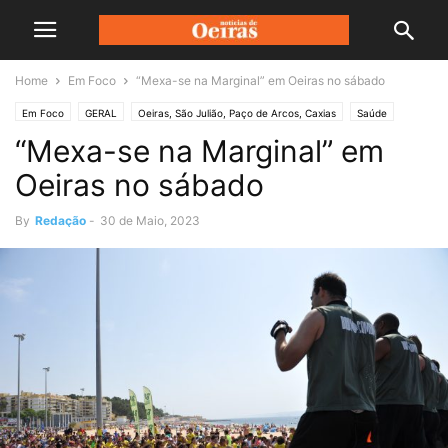
Home
Em Foco
“Mexa-se na Marginal” em Oeiras no sábado
Em Foco
GERAL
Oeiras, São Julião, Paço de Arcos, Caxias
Saúde
“Mexa-se na Marginal” em
Oeiras no sábado
By
Redação
-
30 de Maio, 2023