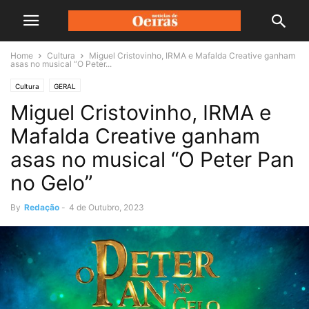
Home
Cultura
Miguel Cristovinho, IRMA e Mafalda Creative ganham
asas no musical “O Peter...
Cultura
GERAL
Miguel Cristovinho, IRMA e
Mafalda Creative ganham
asas no musical “O Peter Pan
no Gelo”
By
Redação
-
4 de Outubro, 2023