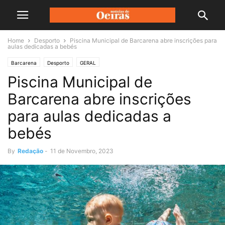
Home
Desporto
Piscina Municipal de Barcarena abre inscrições para
aulas dedicadas a bebés
Barcarena
Desporto
GERAL
Piscina Municipal de
Barcarena abre inscrições
para aulas dedicadas a
bebés
By
Redação
-
11 de Novembro, 2023