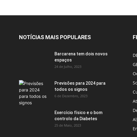
NOTÍCIAS MAIS POPULARES
F
Barcarena tem dois novos
D
espaços
G
24 de Julho, 2023
Oe
S
Previsões para 2024 para
todos os signos
C
6 de Dezembro, 2023
A
D
Exercício físico e o bom
controlo da Diabetes
A
25 de Maio, 2023
E