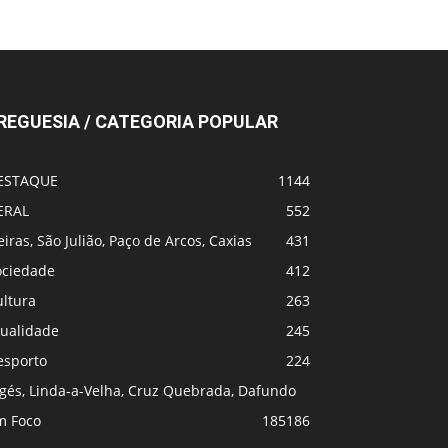
REGUESIA / CATEGORIA POPULAR
ESTAQUE
1144
ERAL
552
iras, São Julião, Paço de Arcos, Caxias
431
ociedade
412
ultura
263
tualidade
245
esporto
224
lgés, Linda-a-Velha, Cruz Quebrada, Dafundo
m Foco
185
186