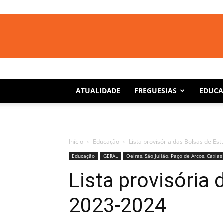
ATUALIDADE
FREGUESIAS
EDUC
Início
Educação
Lista provisória das Bolsas de Es
Educação
GERAL
Oeiras, São Julião, Paço de Arcos, Caxias
Lista provisória
2023-2024