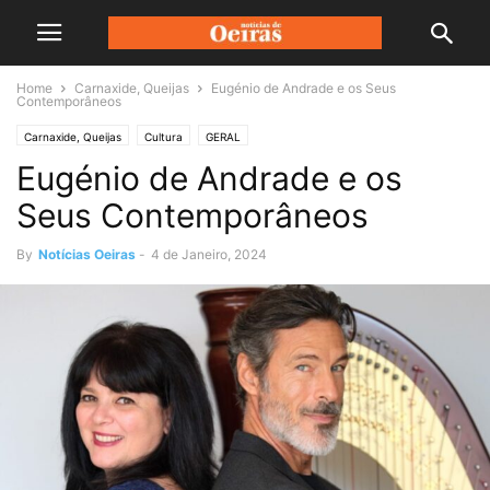
Home
Carnaxide, Queijas
Eugénio de Andrade e os Seus
Contemporâneos
Carnaxide, Queijas
Cultura
GERAL
Eugénio de Andrade e os
Seus Contemporâneos
By
Notícias Oeiras
-
4 de Janeiro, 2024