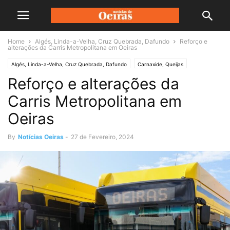
Home
Algés, Linda-a-Velha, Cruz Quebrada, Dafundo
Reforço e
alterações da Carris Metropolitana em Oeiras
Algés, Linda-a-Velha, Cruz Quebrada, Dafundo
Carnaxide, Queijas
Reforço e alterações da
Oeiras, São Julião, Paço de Arcos, Caxias
Transportes
Carris Metropolitana em
Oeiras
By
Notícias Oeiras
-
27 de Fevereiro, 2024