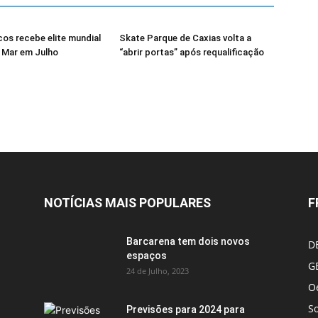
os recebe elite mundial
Skate Parque de Caxias volta a
 Mar em Julho
“abrir portas” após requalificação
NOTÍCIAS MAIS POPULARES
F
Barcarena tem dois novos
D
espaços
G
24 de Julho, 2023
Oe
S
Previsões para 2024 para