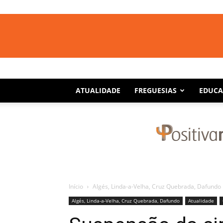
ATUALIDADE
FREGUESIAS
EDUC
Início
Algés, Linda-a-Velha, Cruz Quebrada, Dafundo
Algés, Linda-a-Velha, Cruz Quebrada, Dafundo
Atualidade