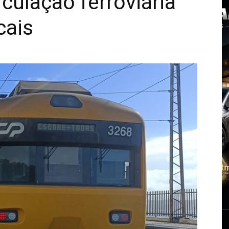
culação ferroviária
cais