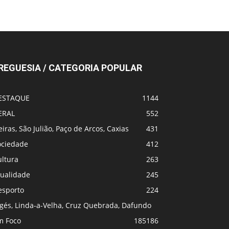
REGUESIA / CATEGORIA POPULAR
ESTAQUE
1144
ERAL
552
iras, São Julião, Paço de Arcos, Caxias
431
ociedade
412
ultura
263
tualidade
245
esporto
224
lgés, Linda-a-Velha, Cruz Quebrada, Dafundo
m Foco
185
186