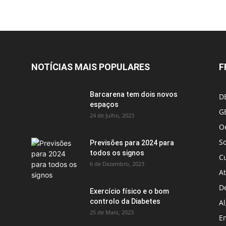
NOTÍCIAS MAIS POPULARES
F
Barcarena tem dois novos
D
espaços
G
24 de Julho, 2023
Oe
S
Previsões para 2024 para
todos os signos
C
6 de Dezembro, 2023
A
D
Exercício físico e o bom
controlo da Diabetes
A
25 de Maio, 2023
E