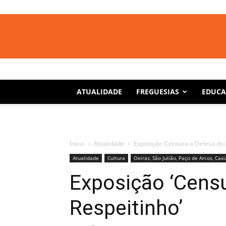
ATUALIDADE
FREGUESIAS
EDUC
Início
Atualidade
Exposição ‘Censura a Defesa do 
Atualidade
Cultura
Oeiras, São Julião, Paço de Arcos, Caxi
Exposição ‘Cens
Respeitinho’