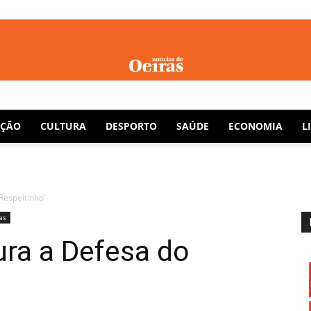
Notícias
AÇÃO
CULTURA
DESPORTO
SAÚDE
ECONOMIA
L
Respeitinho’
de
as
ura a Defesa do
Oeiras