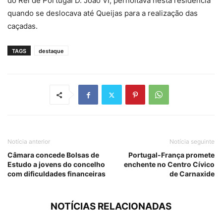
do Rei de Portugal D. João VI, pernoitava nesta residência
quando se deslocava até Queijas para a realização das
caçadas.
TAGS
destaque
Notícia anterior
Notícia seguinte
Câmara concede Bolsas de
Portugal-França promete
Estudo a jovens do concelho
enchente no Centro Cívico
com dificuldades financeiras
de Carnaxide
NOTÍCIAS RELACIONADAS