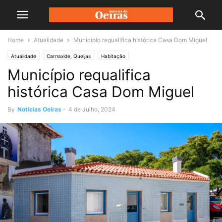
Home
Atualidade
Município requalifica histórica Casa Dom Miguel
Atualidade
Carnaxide, Queijas
Habitação
Município requalifica
histórica Casa Dom Miguel
By
Notícias Oeiras
-
4 de Julho, 2024