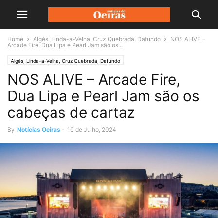
Home
Algés, Linda-a-Velha, Cruz Quebrada, Dafundo
NOS ALIVE –
Arcade Fire, Dua Lipa e Pearl Jam são os...
Algés, Linda-a-Velha, Cruz Quebrada, Dafundo
NOS ALIVE – Arcade Fire,
Dua Lipa e Pearl Jam são os
cabeças de cartaz
By
Notícias Oeiras
-
10 de Julho, 2024