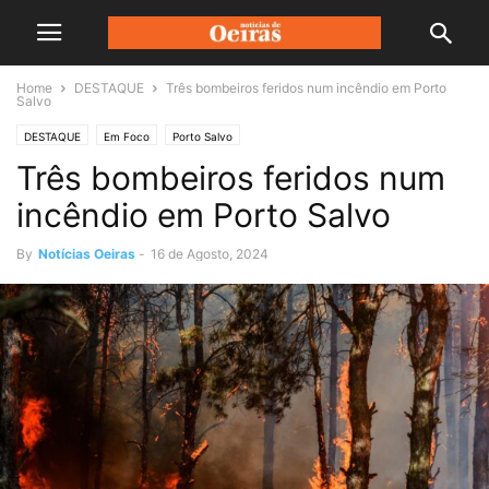
Home
DESTAQUE
Três bombeiros feridos num incêndio em Porto
Salvo
DESTAQUE
Em Foco
Porto Salvo
Três bombeiros feridos num
incêndio em Porto Salvo
By
Notícias Oeiras
-
16 de Agosto, 2024