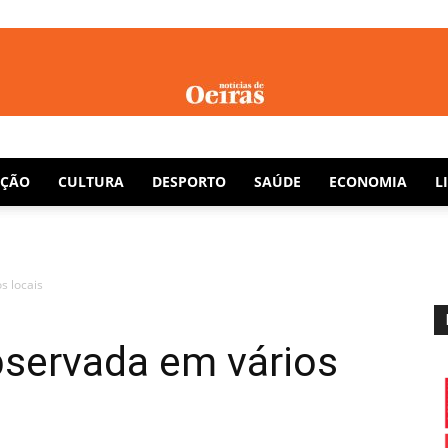
Notícias
AÇÃO
CULTURA
DESPORTO
SAÚDE
ECONOMIA
L
s locais
de
bservada em vários
Oeiras