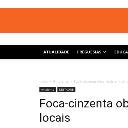
ATUALIDADE
FREGUESIAS
EDUC
Início
Ambiente
Foca-cinzenta observada em vário
Ambiente
DESTAQUE
Foca-cinzenta o
locais