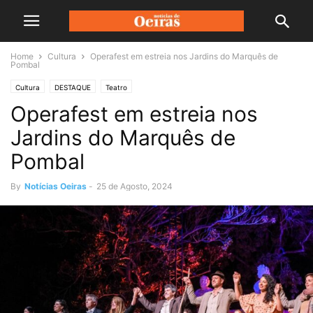
Home
Cultura
Operafest em estreia nos Jardins do Marquês de
Pombal
Cultura
DESTAQUE
Teatro
Operafest em estreia nos
Jardins do Marquês de
Pombal
By
Notícias Oeiras
-
25 de Agosto, 2024