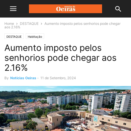
Home
DESTAQUE
Aumento imposto pelos senhorios pode chegar
aos 2.16%
DESTAQUE
Habitação
Aumento imposto pelos
senhorios pode chegar aos
2.16%
By
Notícias Oeiras
-
11 de Setembro, 2024