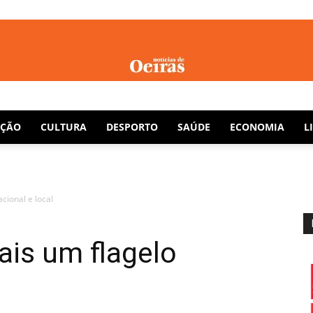
Notícias
AÇÃO
CULTURA
DESPORTO
SAÚDE
ECONOMIA
L
acional e local
de
ais um flagelo
Oeiras