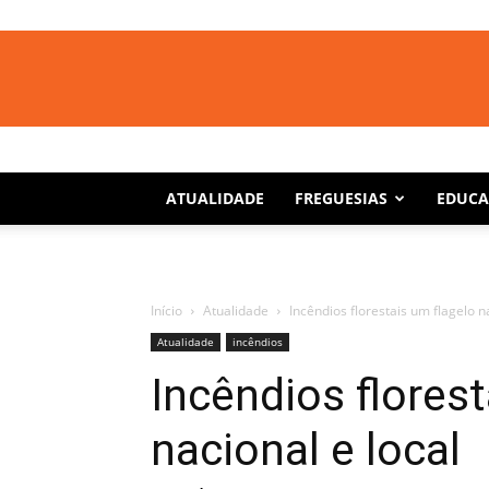
ATUALIDADE
FREGUESIAS
EDUC
Início
Atualidade
Incêndios florestais um flagelo n
Atualidade
incêndios
Incêndios florest
nacional e local