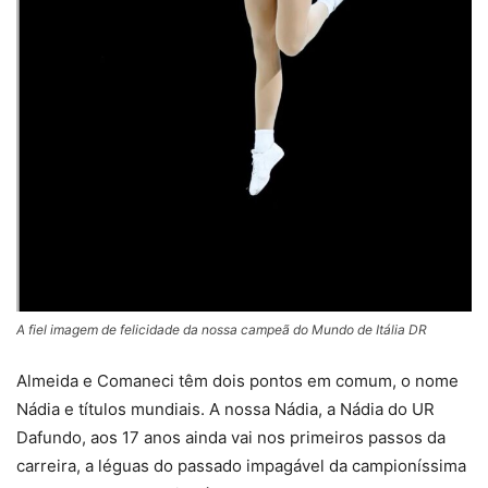
A fiel imagem de felicidade da nossa campeã do Mundo de Itália DR
Almeida e Comaneci têm dois pontos em comum, o nome
Nádia e títulos mundiais. A nossa Nádia, a Nádia do UR
Dafundo, aos 17 anos ainda vai nos primeiros passos da
carreira, a léguas do passado impagável da campioníssima