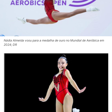
Nádia Almeida voou para a medalha de ouro no Mundial de Aeróbica em
2024; DR