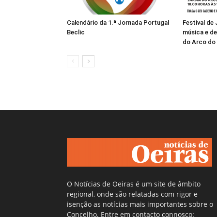
Calendário da 1.ª Jornada Portugal
Festival de
Beclic
música e de
do Arco do
O Notícias de Oeiras é um site de âmbito
regional, onde são relatadas com rigor e
isenção as notícias mais importantes sobre o
Concelho. Entre em contacto connosco: