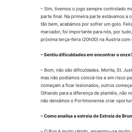
– Sim, tivemos o jogo sempre controlado m
parte final. Na primeira parte estávamos a
tão bem, acabámos por sofrer um golo. Feli
marcador, foi importante para nós, por tud
próxima terça-feira (20h00) na Áustria com
– Sentiu dificuldades em encontrar o onze
– Bom, não são dificuldades. Morita, St. J
mas não podíamos colocá-los e em risco pa
começam a ficar lesionados, outros começa
Olhando para a diferença de plantéis, não 
não deixámos o Portimonense criar oportuni
– Como analisa a estreia de Estreia de Br
– O Bun é muito rápido, aguentou-se muito 