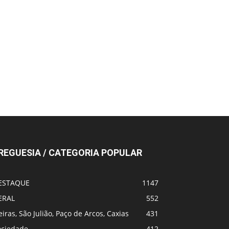
REGUESIA / CATEGORIA POPULAR
ESTAQUE
1147
ERAL
552
iras, São Julião, Paço de Arcos, Caxias
431
ociedade
412