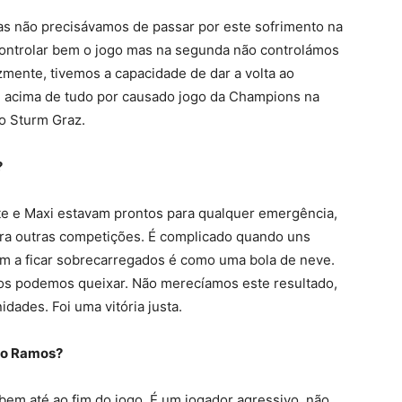
as não precisávamos de passar por este sofrimento na
 controlar bem o jogo mas na segunda não controlámos
zmente, tivemos a capacidade de dar a volta ao
o, acima de tudo por causado jogo da Champions na
 o Sturm Graz.
?
uste e Maxi estavam prontos para qualquer emergência,
ra outras competições. É complicado quando uns
m a ficar sobrecarregados é como uma bola de neve.
nos podemos queixar. Não merecíamos este resultado,
dades. Foi uma vitória justa.
uno Ramos?
bem até ao fim do jogo. É um jogador agressivo, não