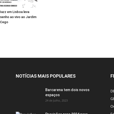
 Jazz em Lisboa leva
senho ao vivo ao Jardim
 Cego
NOTÍCIAS MAIS POPULARES
F
Barcarena tem dois novos
D
espaços
G
24 de Julho, 2023
Oe
S