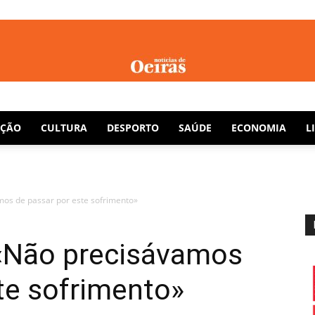
Notícias
AÇÃO
CULTURA
DESPORTO
SAÚDE
ECONOMIA
L
os de passar por este sofrimento»
de
«Não precisávamos
te sofrimento»
Oeiras