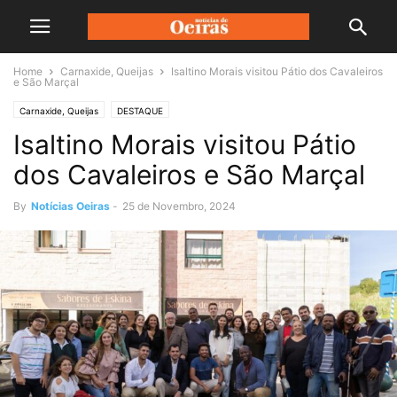
Home
Carnaxide, Queijas
Isaltino Morais visitou Pátio dos Cavaleiros
e São Marçal
Carnaxide, Queijas
DESTAQUE
Isaltino Morais visitou Pátio
dos Cavaleiros e São Marçal
By
Notícias Oeiras
-
25 de Novembro, 2024