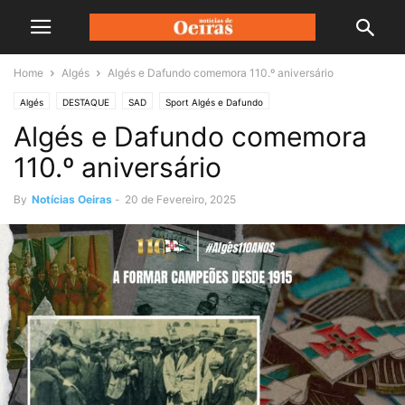
Home
Algés
Algés e Dafundo comemora 110.º aniversário
Algés
DESTAQUE
SAD
Sport Algés e Dafundo
Algés e Dafundo comemora
110.º aniversário
By
Notícias Oeiras
-
20 de Fevereiro, 2025