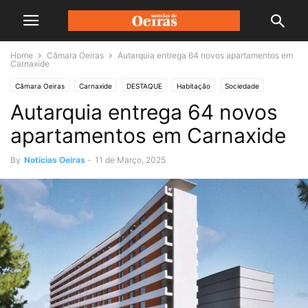
Home
Câmara Oeiras
Autarquia entrega 64 novos apartamentos em
Carnaxide
Câmara Oeiras
Carnaxide
DESTAQUE
Habitação
Sociedade
Autarquia entrega 64 novos
apartamentos em Carnaxide
By
Notícias Oeiras
-
11 de Março, 2025