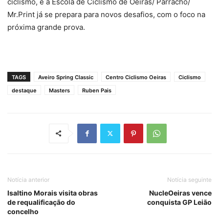
ciclismo, e a Escola de Ciclismo de Oeiras/ Parracho/
Mr.Print já se prepara para novos desafios, com o foco na
próxima grande prova.
TAGS
Aveiro Spring Classic
Centro Ciclismo Oeiras
Ciclismo
destaque
Masters
Ruben Pais
Notícia anterior
Notícia seguinte
Isaltino Morais visita obras
NucleOeiras vence
de requalificação do
conquista GP Leião
concelho