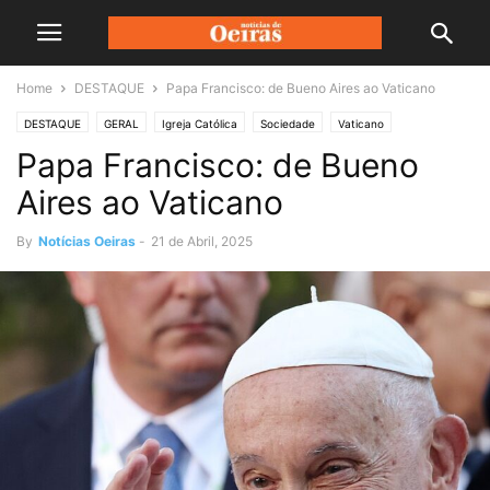
Home
DESTAQUE
Papa Francisco: de Bueno Aires ao Vaticano
DESTAQUE
GERAL
Igreja Católica
Sociedade
Vaticano
Papa Francisco: de Bueno
Aires ao Vaticano
By
Notícias Oeiras
-
21 de Abril, 2025