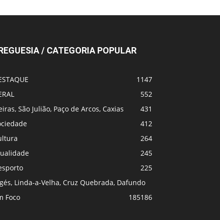
REGUESIA / CATEGORIA POPULAR
ESTAQUE
1147
ERAL
552
iras, São Julião, Paço de Arcos, Caxias
431
ociedade
412
ultura
264
tualidade
245
esporto
225
lgés, Linda-a-Velha, Cruz Quebrada, Dafundo
m Foco
185
186