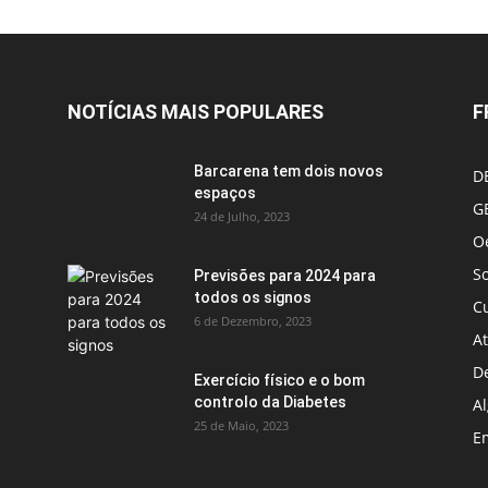
NOTÍCIAS MAIS POPULARES
F
Barcarena tem dois novos
D
espaços
G
24 de Julho, 2023
Oe
S
Previsões para 2024 para
todos os signos
C
6 de Dezembro, 2023
A
D
Exercício físico e o bom
controlo da Diabetes
A
25 de Maio, 2023
E