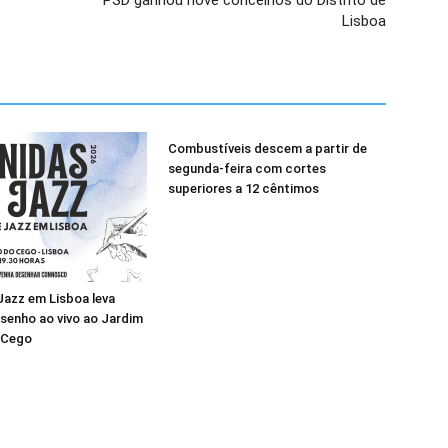
PSD ganhou nove concelhos do Distrito de
Lisboa
Combustíveis descem a partir de
segunda-feira com cortes
superiores a 12 cêntimos
 Jazz em Lisboa leva
senho ao vivo ao Jardim
 Cego