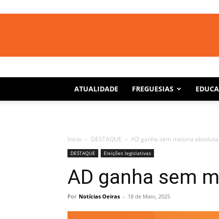
ATUALIDADE
FREGUESIAS
EDUC
Início
DESTAQUE
AD ganha sem maioria absoluta
DESTAQUE
Eleições legislativas
AD ganha sem ma
Por
Notícias Oeiras
-
18 de Maio, 2025