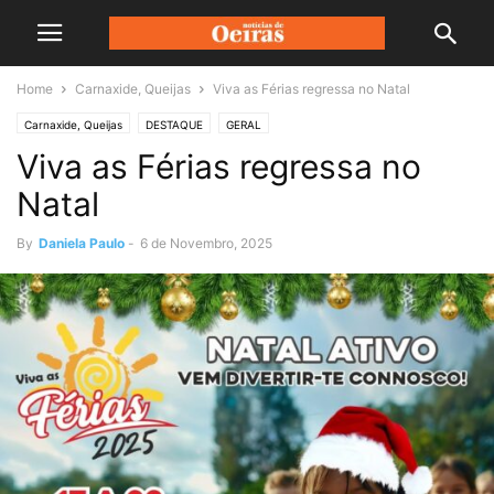
Home
Carnaxide, Queijas
Viva as Férias regressa no Natal
Carnaxide, Queijas
DESTAQUE
GERAL
Viva as Férias regressa no
Natal
By
Daniela Paulo
-
6 de Novembro, 2025