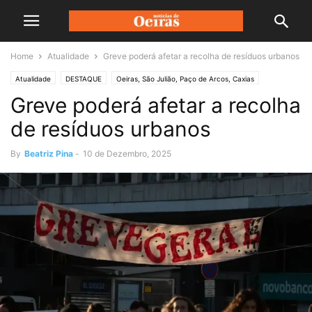
Home
Atualidade
Greve poderá afetar a recolha de resíduos urbanos
Atualidade
DESTAQUE
Oeiras, São Julião, Paço de Arcos, Caxias
Greve poderá afetar a recolha
de resíduos urbanos
By
Beatriz Pina
-
10 de Dezembro, 2025