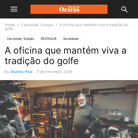
Home
Carnaxide, Queijas
A oficina que mantém viva a tradição do
golfe
Carnaxide, Queijas
DESTAQUE
Sociedade
A oficina que mantém viva a
tradição do golfe
By
Beatriz Pina
-
3 de Fevereiro, 2026