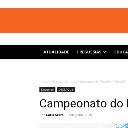
ATUALIDADE
FREGUESIAS
EDUC
Início
Desporto
Campeonato do Mundo / Mundial
Desporto
DESTAQUE
Campeonato do 
Por
Carla Serra
-
3 de Julho, 2026