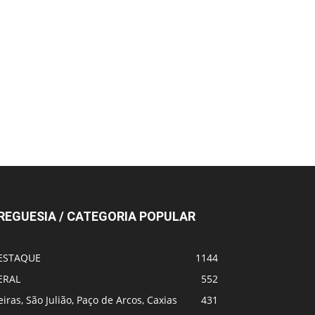
REGUESIA / CATEGORIA POPULAR
ESTAQUE
1144
ERAL
552
iras, São Julião, Paço de Arcos, Caxias
431