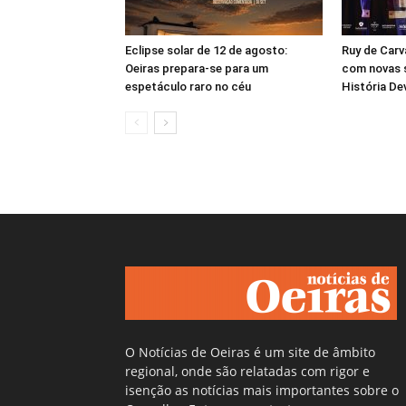
Eclipse solar de 12 de agosto:
Ruy de Carv
Oeiras prepara-se para um
com novas s
espetáculo raro no céu
História De
O Notícias de Oeiras é um site de âmbito
regional, onde são relatadas com rigor e
isenção as notícias mais importantes sobre o