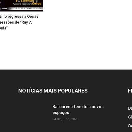
alho regressa a Oeiras
essões de “Ruy, A
vida”
NOTÍCIAS MAIS POPULARES
F
Barcarena tem dois novos
D
espaços
G
24 de Julho, 2023
Oe