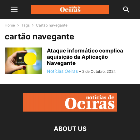
Home
Tags
Cartão navegante
cartão navegante
Ataque informático complica
aquisição da Aplicação
Navegante
Notícias Oeiras
-
2 de Outubro, 2024
ABOUT US