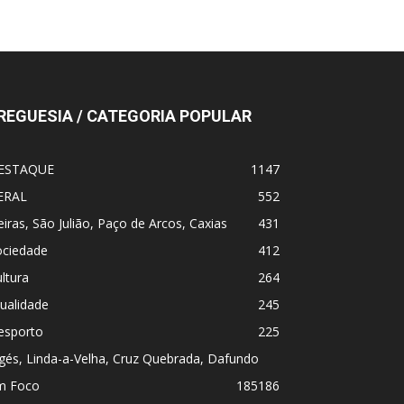
REGUESIA / CATEGORIA POPULAR
ESTAQUE
1147
ERAL
552
iras, São Julião, Paço de Arcos, Caxias
431
ociedade
412
ltura
264
ualidade
245
esporto
225
gés, Linda-a-Velha, Cruz Quebrada, Dafundo
m Foco
185
186