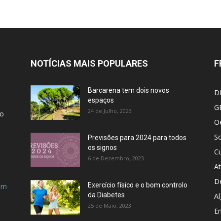
NOTÍCIAS MAIS POPULARES
F
Barcarena tem dois novos
D
espaços
G
24 de Julho, 2023
ão
Oe
S
Previsões para 2024 para todos
os signos
Cu
6 de Dezembro, 2023
At
D
Exercício físico e o bom controlo
om
da Diabetes
Al
25 de Maio, 2023
E