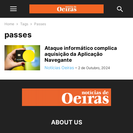
Home
Tags
Passes
passes
Ataque informático complica
aquisição da Aplicação
Navegante
Notícias Oeiras
-
2 de Outubro, 2024
ABOUT US