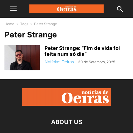
Home
Tags
Peter Strange
Peter Strange
Peter Strange: “Fim de vida foi
feita num só dia”
Notícias Oeiras
-
30 de Setembro, 2025
ABOUT US