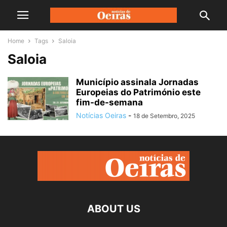
Home
Tags
Saloia
Saloia
Município assinala Jornadas
Europeias do Património este
fim-de-semana
Notícias Oeiras
-
18 de Setembro, 2025
ABOUT US