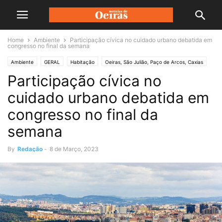
Home
Ambiente
Participação cívica no cuidado urbano debatida em
congresso no final da semana
Ambiente
GERAL
Habitação
Oeiras, São Julião, Paço de Arcos, Caxias
Participação cívica no
cuidado urbano debatida em
congresso no final da
semana
By
Redação
-
8 de Março, 2023