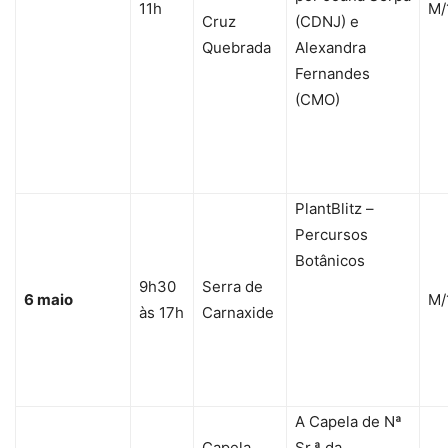
11h
M/
Cruz
(CDNJ) e
Quebrada
Alexandra
Fernandes
(CMO)
PlantBlitz –
Percursos
Botânicos
9h30
Serra de
6 maio
M/
às 17h
Carnaxide
A Capela de Nª
Capela
Sr.ª da