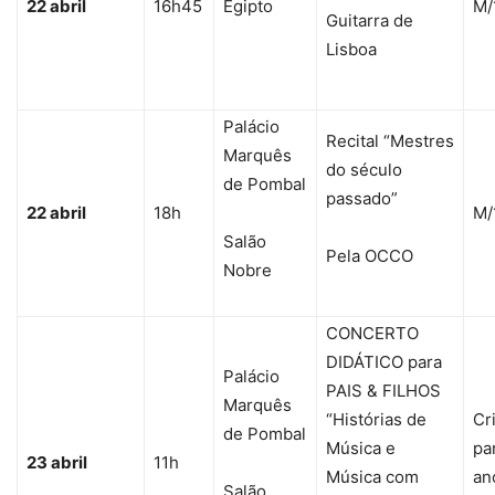
22 abril
16h45
Egipto
M/
Guitarra de
Lisboa
Palácio
Recital “Mestres
Marquês
do século
de Pombal
passado”
22 abril
18h
M/
Salão
Pela OCCO
Nobre
CONCERTO
DIDÁTICO para
Palácio
PAIS & FILHOS
Marquês
“Histórias de
Cr
de Pombal
Música e
par
23 abril
11h
Música com
an
Salão