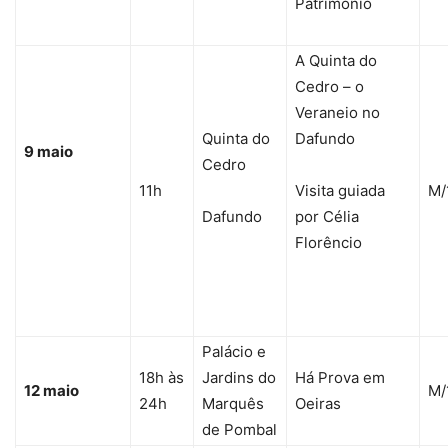
Património
A Quinta do
Cedro – o
Veraneio no
Quinta do
Dafundo
9 maio
Cedro
11h
Visita guiada
M/
Dafundo
por Célia
Florêncio
Palácio e
18h às
Jardins do
Há Prova em
12 maio
M/
24h
Marquês
Oeiras
de Pombal