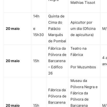
Mathias Tissot
14h
Quinta de
Cima do
Apicultor por
20 maio
e
Palácio
um dia (Oficina
M/
15h30
Marquês
de apicultura)
de Pombal
Fábrica da
Teatro na
Pólvora de
Fábrica
4 
20 maio
15h
Barcarena
an
– Edifico
Por Muzumbos
26
Museu da
Pólvora Negra e
Fábrica da
Fábrica da
Pólvora de
Pólvora de
Barcarena
20 maio
15h
Barcarena
M/