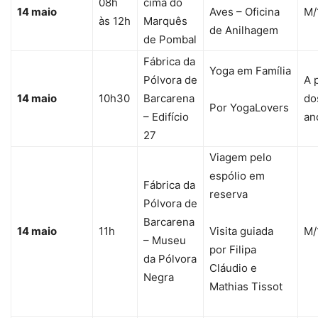
08h
cima do
14 maio
Aves – Oficina
M/
às 12h
Marquês
de Anilhagem
de Pombal
Fábrica da
Yoga em Família
Pólvora de
A p
14 maio
10h30
Barcarena
do
Por YogaLovers
– Edifício
an
27
Viagem pelo
espólio em
Fábrica da
reserva
Pólvora de
Barcarena
14 maio
11h
Visita guiada
M/
– Museu
por Filipa
da Pólvora
Cláudio e
Negra
Mathias Tissot