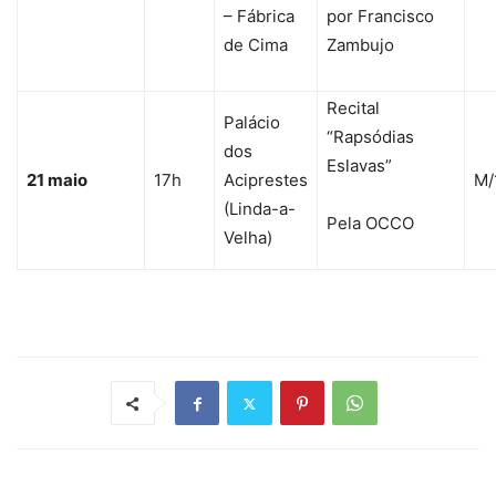
– Fábrica
por Francisco
de Cima
Zambujo
Recital
Palácio
“Rapsódias
dos
Eslavas”
21 maio
17h
Aciprestes
M/
(Linda-a-
Pela OCCO
Velha)