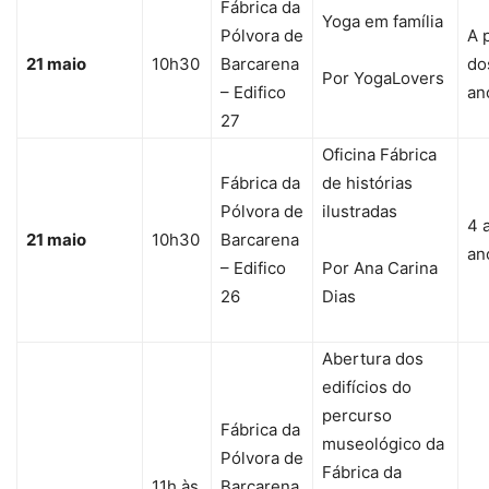
Fábrica da
Yoga em família
Pólvora de
A p
21 maio
10h30
Barcarena
do
Por YogaLovers
– Edifico
an
27
Oficina Fábrica
Fábrica da
de histórias
Pólvora de
ilustradas
4 
21 maio
10h30
Barcarena
an
– Edifico
Por Ana Carina
26
Dias
Abertura dos
edifícios do
percurso
Fábrica da
museológico da
Pólvora de
Fábrica da
11h às
Barcarena