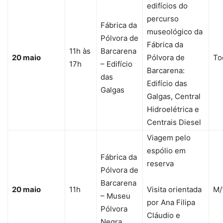
edifícios do
percurso
Fábrica da
museológico da
Pólvora de
Fábrica da
11h às
Barcarena
20 maio
Pólvora de
To
17h
– Edifício
Barcarena:
das
Edifício das
Galgas
Galgas, Central
Hidroelétrica e
Centrais Diesel
Viagem pelo
espólio em
Fábrica da
reserva
Pólvora de
Barcarena
20 maio
11h
Visita orientada
M/
– Museu
por Ana Filipa
Pólvora
Cláudio e
Negra