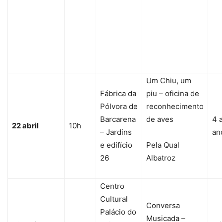
Um Chiu, um
Fábrica da
piu – oficina de
Pólvora de
reconhecimento
Barcarena
de aves
4 
22 abril
10h
– Jardins
an
e edifício
Pela Qual
26
Albatroz
Centro
Cultural
Conversa
Palácio do
Musicada –