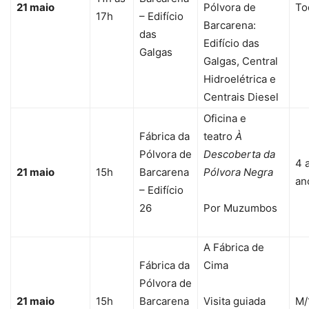
21 maio
Pólvora de
To
17h
– Edifício
Barcarena:
das
Edifício das
Galgas
Galgas, Central
Hidroelétrica e
Centrais Diesel
Oficina e
Fábrica da
teatro
À
Pólvora de
Descoberta da
4 
21 maio
15h
Barcarena
Pólvora Negra
an
– Edifício
26
Por Muzumbos
A Fábrica de
Fábrica da
Cima
Pólvora de
21 maio
15h
Barcarena
Visita guiada
M/