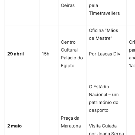
Oeiras
pela
Timetravellers
Oficina “Mãos
de Mestre”
Centro
Cr
Cultural
par
29 abril
15h
Por Lascas Div
Palácio do
an
Egipto
1a
O Estádio
Nacional – um
património do
desporto
Praça da
2 maio
Maratona
Visita Guiada
por Joana Serpa