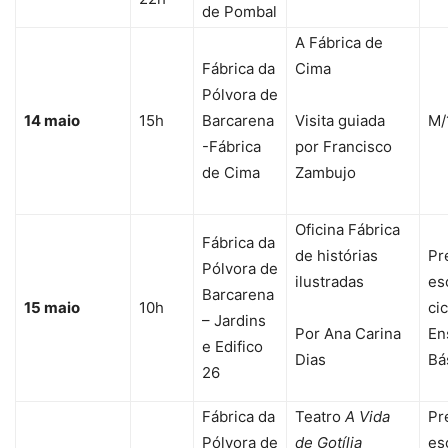
de Pombal
A Fábrica de
Fábrica da
Cima
Pólvora de
14 maio
15h
Barcarena
Visita guiada
M/
-Fábrica
por Francisco
de Cima
Zambujo
Oficina Fábrica
Fábrica da
de histórias
Pr
Pólvora de
ilustradas
es
Barcarena
15 maio
10h
ci
– Jardins
Por Ana Carina
En
e Edifico
Dias
Bá
26
Fábrica da
Teatro
A Vida
Pr
Pólvora de
de Gotília
es