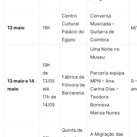
Centro
Conversa
Cultural
Musicada –
13 maio
16h
M/
Palácio do
Guitarra de
Egipto
Coimbra
Uma Noite no
Museu
19h
de
Parceria equipa
Fábrica da
13 maio e 14
13/05
MPN – Ana
9 
Pólvora de
maio
até
Carina Dias –
an
Barcarena
11h de
Teodora
14/05
Bonneva .
Marisa Nunes
Quinta de
A Migração das