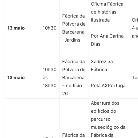
Oficina Fábrica
de histórias
Fábrica da
Ilustrada
Cr
Pólvora de
13 maio
10h30
4 
Barcarena
Por Ana Carina
an
-Jardins
Dias
Fábrica da
Xadrez na
10h30
Pólvora de
Fábrica
13 maio
às
Barcarena
To
18h30
– edifício
Pela AXPortugal
26
Abertura dos
edifícios do
percurso
museológico da
Fábrica da
Fábrica da