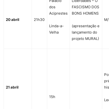
Palácio
Liberdades – O
dos
FASCISMO DOS
Aciprestes
BONS HOMENS
20 abril
21h30
M/
Linda-a-
(apresentação e
Velha
lançamento do
projeto MURAL)
Po
pr
21 abril
hi
15h
Le