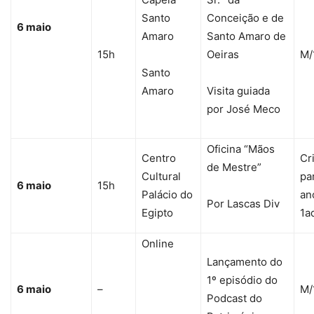
Santo
Conceição e de
6 maio
Amaro
Santo Amaro de
15h
Oeiras
M/
Santo
Amaro
Visita guiada
por José Meco
Oficina “Mãos
Centro
Cr
de Mestre”
Cultural
par
6 maio
15h
Palácio do
an
Por Lascas Div
Egipto
1a
Online
Lançamento do
1º episódio do
6 maio
–
M/
Podcast do