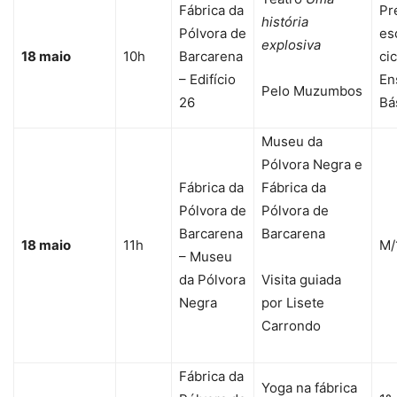
Fábrica da
Pr
história
Pólvora de
es
explosiva
18 maio
10h
Barcarena
ci
– Edifício
En
Pelo Muzumbos
26
Bá
Museu da
Pólvora Negra e
Fábrica da
Fábrica da
Pólvora de
Pólvora de
Barcarena
Barcarena
18 maio
11h
M/
– Museu
da Pólvora
Visita guiada
Negra
por Lisete
Carrondo
Fábrica da
Yoga na fábrica