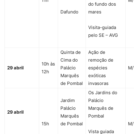
11h
M/
do fundo dos
Dafundo
mares
Visita-guiada
pelo SE – AVG
Quinta de
Ação de
Cima do
remoção de
10h às
29 abril
Palácio
espécies
M/
12h
Marquês
exóticas
de Pombal
invasoras
Os Jardins do
Jardim
Palácio
Palácio
Marquês de
29 abril
Marquês
Pombal
15h
de Pombal
M/
Vista guiada