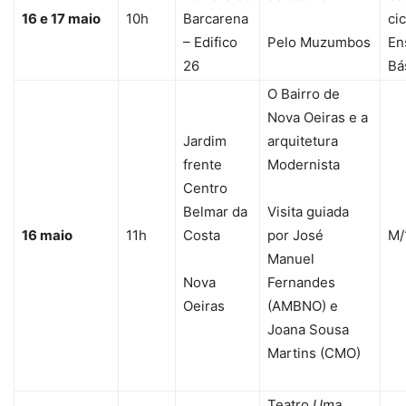
16 e 17 maio
10h
Barcarena
ci
– Edifico
Pelo Muzumbos
En
26
Bá
O Bairro de
Nova Oeiras e a
Jardim
arquitetura
frente
Modernista
Centro
Belmar da
Visita guiada
16 maio
11h
Costa
por José
M/
Manuel
Nova
Fernandes
Oeiras
(AMBNO) e
Joana Sousa
Martins (CMO)
Teatro
Uma