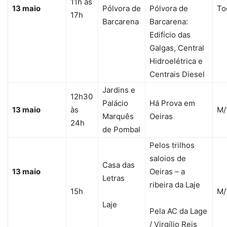
11h às
13 maio
Pólvora de
Pólvora de
To
17h
Barcarena
Barcarena:
Edifício das
Galgas, Central
Hidroelétrica e
Centrais Diesel
Jardins e
12h30
Palácio
Há Prova em
13 maio
às
M/
Marquês
Oeiras
24h
de Pombal
Pelos trilhos
saloios de
Casa das
13 maio
Oeiras – a
Letras
ribeira da Laje
15h
M/
Laje
Pela AC da Lage
/ Virgílio Reis