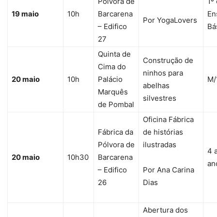
Pólvora de
1º 
19 maio
10h
Barcarena
En
Por YogaLovers
– Edifico
Bá
27
Quinta de
Construção de
Cima do
ninhos para
20 maio
10h
Palácio
M/
abelhas
Marquês
silvestres
de Pombal
Oficina Fábrica
Fábrica da
de histórias
Pólvora de
ilustradas
4 
20 maio
10h30
Barcarena
an
– Edifico
Por Ana Carina
26
Dias
Abertura dos