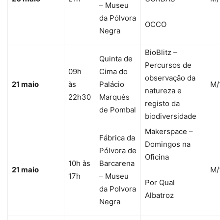
– Museu
da Pólvora
OCCO
Negra
BioBlitz –
Quinta de
Percursos de
09h
Cima do
observação da
21 maio
às
Palácio
M/
natureza e
22h30
Marquês
registo da
de Pombal
biodiversidade
Makerspace –
Fábrica da
Domingos na
Pólvora de
Oficina
10h às
Barcarena
21 maio
M/
17h
– Museu
Por Qual
da Polvora
Albatroz
Negra