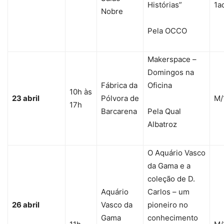
Histórias”
1a
Nobre
Pela OCCO
Makerspace –
Domingos na
Fábrica da
Oficina
10h às
23 abril
Pólvora de
M/
17h
Barcarena
Pela Qual
Albatroz
O Aquário Vasco
da Gama e a
coleção de D.
Aquário
Carlos – um
26 abril
Vasco da
pioneiro no
Gama
conhecimento