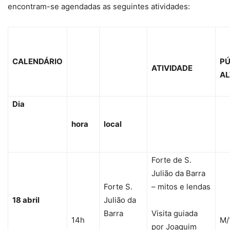
encontram-se agendadas as seguintes atividades:
CALENDÁRIO
PÚ
ATIVIDADE
A
Dia
hora
local
Forte de S.
Julião da Barra
Forte S.
– mitos e lendas
18 abril
Julião da
Barra
Visita guiada
14h
M/
por Joaquim