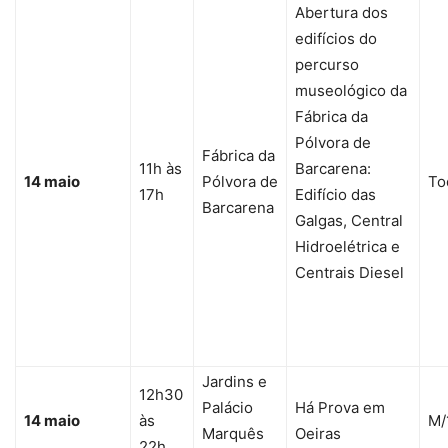
Abertura dos
edifícios do
percurso
museológico da
Fábrica da
Pólvora de
Fábrica da
11h às
Barcarena:
14 maio
Pólvora de
To
17h
Edifício das
Barcarena
Galgas, Central
Hidroelétrica e
Centrais Diesel
Jardins e
12h30
Palácio
Há Prova em
14 maio
às
M/
Marquês
Oeiras
22h