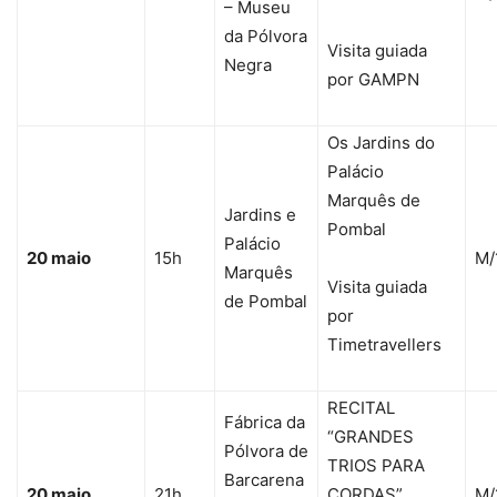
– Museu
da Pólvora
Visita guiada
Negra
por GAMPN
Os Jardins do
Palácio
Marquês de
Jardins e
Pombal
Palácio
20 maio
15h
M/
Marquês
Visita guiada
de Pombal
por
Timetravellers
RECITAL
Fábrica da
“GRANDES
Pólvora de
TRIOS PARA
Barcarena
20 maio
21h
CORDAS”
M/