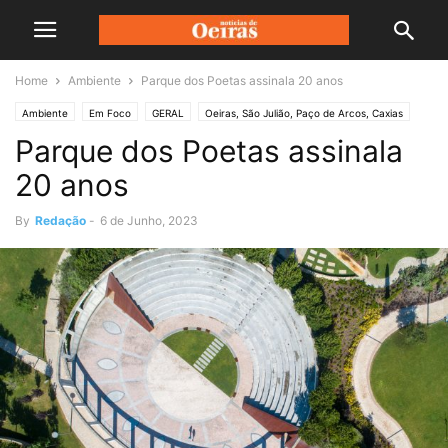
Home
Ambiente
Parque dos Poetas assinala 20 anos
Ambiente
Em Foco
GERAL
Oeiras, São Julião, Paço de Arcos, Caxias
Parque dos Poetas assinala
20 anos
By
Redação
-
6 de Junho, 2023