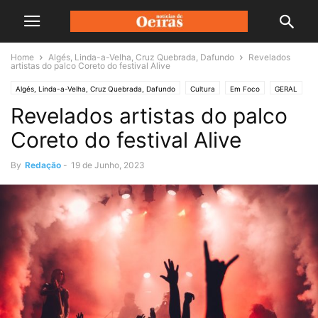
Home
Algés, Linda-a-Velha, Cruz Quebrada, Dafundo
Revelados
artistas do palco Coreto do festival Alive
Algés, Linda-a-Velha, Cruz Quebrada, Dafundo
Cultura
Em Foco
GERAL
Revelados artistas do palco
Coreto do festival Alive
By
Redação
-
19 de Junho, 2023