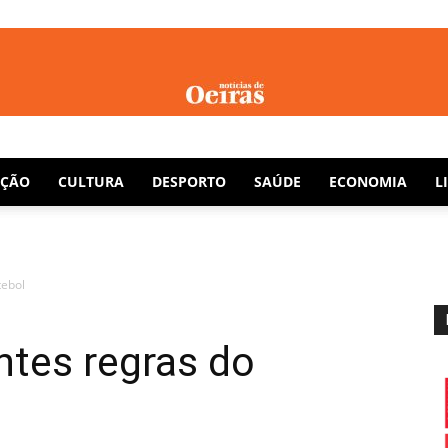
Notícias
AÇÃO
CULTURA
DESPORTO
SAÚDE
ECONOMIA
L
tebol
de
ntes regras do
Oeiras