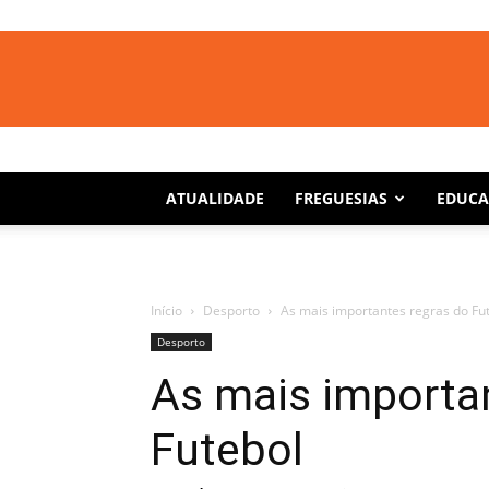
ATUALIDADE
FREGUESIAS
EDUC
Início
Desporto
As mais importantes regras do Fu
Desporto
As mais importa
Futebol