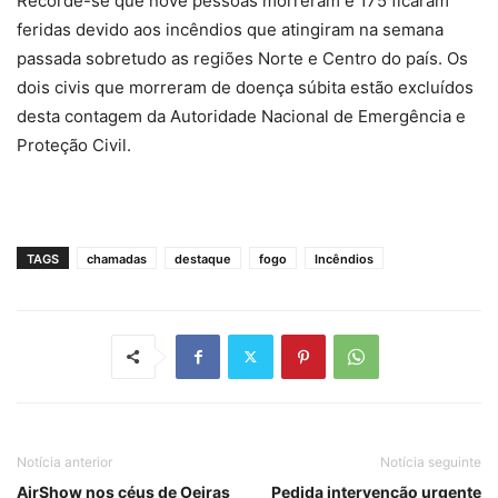
Recorde-se que nove pessoas morreram e 175 ficaram
feridas devido aos incêndios que atingiram na semana
passada sobretudo as regiões Norte e Centro do país. Os
dois civis que morreram de doença súbita estão excluídos
desta contagem da Autoridade Nacional de Emergência e
Proteção Civil.
TAGS
chamadas
destaque
fogo
Incêndios
Notícia anterior
Notícia seguinte
AirShow nos céus de Oeiras
Pedida intervenção urgente