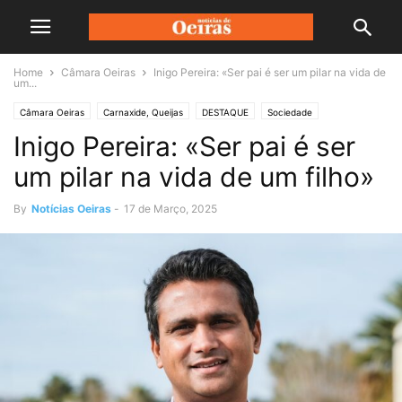
Home
Câmara Oeiras
Inigo Pereira: «Ser pai é ser um pilar na vida de
um...
Câmara Oeiras
Carnaxide, Queijas
DESTAQUE
Sociedade
Inigo Pereira: «Ser pai é ser
um pilar na vida de um filho»
By
Notícias Oeiras
-
17 de Março, 2025