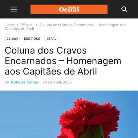
Home
25 abril
Coluna dos Cravos Encarnados – Homenagem aos
Capitães de Abril
25 abril
DESTAQUE
GERAL
Coluna dos Cravos
Encarnados – Homenagem
aos Capitães de Abril
By
Notícias Oeiras
-
24 de Abril, 2025