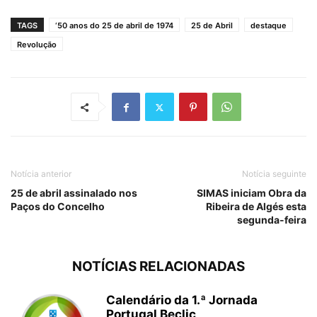
TAGS
‘50 anos do 25 de abril de 1974
25 de Abril
destaque
Revolução
Notícia anterior
Notícia seguinte
25 de abril assinalado nos
SIMAS iniciam Obra da
Paços do Concelho
Ribeira de Algés esta
segunda-feira
NOTÍCIAS RELACIONADAS
Calendário da 1.ª Jornada
Portugal Beclic