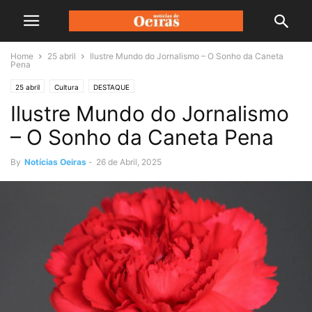
Home
25 abril
Ilustre Mundo do Jornalismo – O Sonho da Caneta
Pena
25 abril
Cultura
DESTAQUE
Ilustre Mundo do Jornalismo
– O Sonho da Caneta Pena
By
Notícias Oeiras
-
26 de Abril, 2025