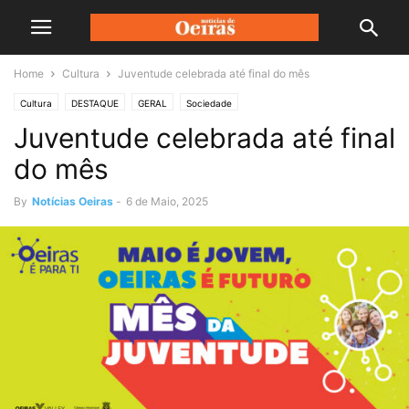
Home
Cultura
Juventude celebrada até final do mês
Cultura
DESTAQUE
GERAL
Sociedade
Juventude celebrada até final
do mês
By
Notícias Oeiras
-
6 de Maio, 2025