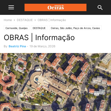
Home
DESTAQUE
OBRAS | Informação
Carnaxide, Queijas
DESTAQUE
Oeiras, São Julião, Paço de Arcos, Caxias
OBRAS | Informação
Sociedade
By
Beatriz Pina
-
19 de Março, 2026