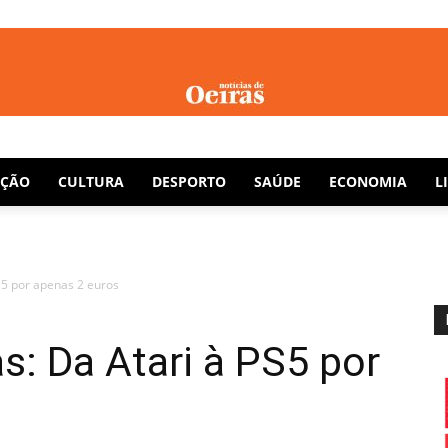
Notícias
AÇÃO
CULTURA
DESPORTO
SAÚDE
ECONOMIA
L
S5 por apenas 2 euros
de
: Da Atari à PS5 por
Oeiras