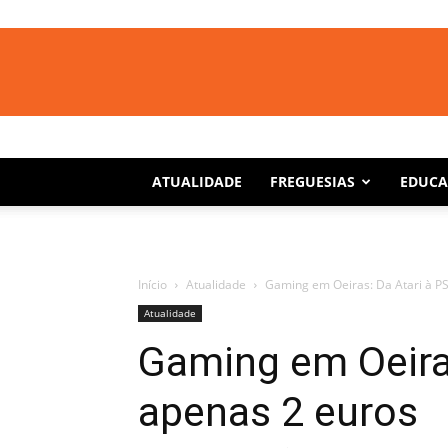
ATUALIDADE
FREGUESIAS
EDUC
Início
Atualidade
Gaming em Oeiras: Da Atari à P
Atualidade
Gaming em Oeiras
apenas 2 euros