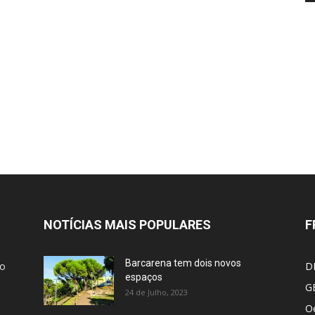
Oeiras
NOTÍCIAS MAIS POPULARES
F
Barcarena tem dois novos
ão
D
espaços
G
24 de Julho, 2023
Oe