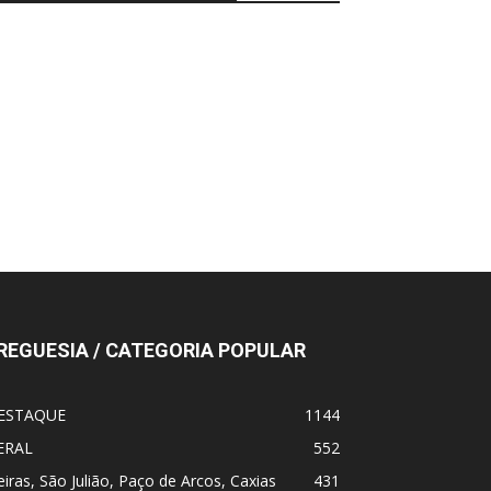
REGUESIA / CATEGORIA POPULAR
ESTAQUE
1144
ERAL
552
iras, São Julião, Paço de Arcos, Caxias
431