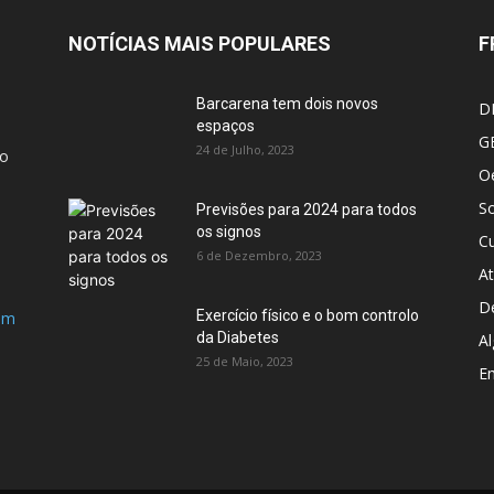
NOTÍCIAS MAIS POPULARES
F
Barcarena tem dois novos
D
espaços
G
24 de Julho, 2023
ão
Oe
S
Previsões para 2024 para todos
os signos
Cu
6 de Dezembro, 2023
At
D
Exercício físico e o bom controlo
om
da Diabetes
Al
25 de Maio, 2023
E