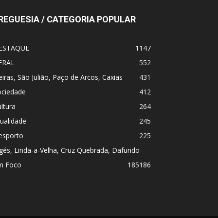
REGUESIA / CATEGORIA POPULAR
ESTAQUE
1147
ERAL
552
iras, São Julião, Paço de Arcos, Caxias
431
ociedade
412
ltura
264
ualidade
245
esporto
225
gés, Linda-a-Velha, Cruz Quebrada, Dafundo
m Foco
185
186