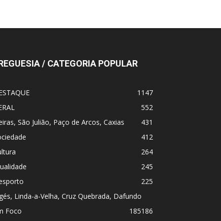
REGUESIA / CATEGORIA POPULAR
ESTAQUE
1147
ERAL
552
iras, São Julião, Paço de Arcos, Caxias
431
ociedade
412
ltura
264
ualidade
245
esporto
225
gés, Linda-a-Velha, Cruz Quebrada, Dafundo
m Foco
185
186