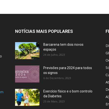
NOTÍCIAS MAIS POPULARES
F
Barcarena tem dois novos
D
espaços
G
24 de Julho, 2023
ão
Oe
S
Previsões para 2024 para todos
os signos
Cu
6 de Dezembro, 2023
At
D
Exercício físico e o bom controlo
om
da Diabetes
Al
25 de Maio, 2023
E